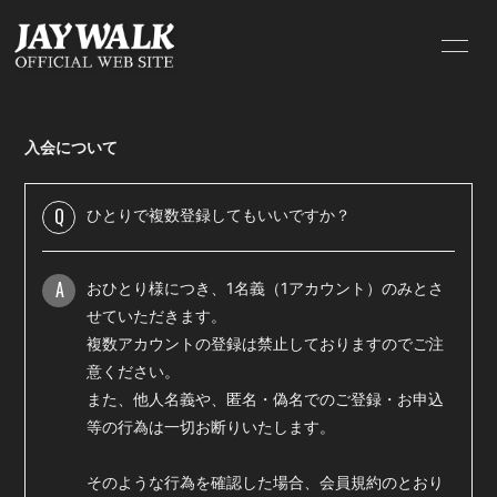
HOME
INFORMATION
入会について
SCHEDULE
PROFILE
VIDEO
DISCOGRAPHY
Q
ひとりで複数登録してもいいですか？
BLOG
MOVIE
A
おひとり様につき、1名義（1アカウント）のみとさ
RADIO
PHOTO
せていただきます。
複数アカウントの登録は禁止しておりますのでご注
GOODS
Q&A
意ください。
また、他人名義や、匿名・偽名でのご登録・お申込
等の行為は一切お断りいたします。
そのような行為を確認した場合、会員規約のとおり