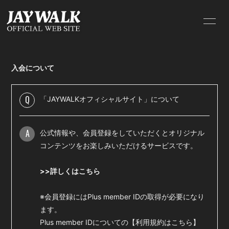
HOME
INFORMATION
入会について
SCHEDULE
PROFILE
VIDEO
DISCOGRAPHY
Q
「JAYWALKオフィシャルサイト」について
BLOG
MOVIE
A
公式情報や、会員登録をしていただくとオリジナル
RADIO
PHOTO
コンテンツをお楽しみいただけるサービスです。
GOODS
Q&A
>>詳しくはこちら
※会員登録にはPlus member IDの取得が必要になり
ます。
Plus member IDについての【
利用規約はこちら
】