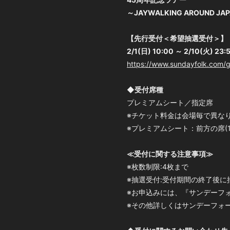
～JAYWALKING AROUND JAP
【先行受付＜希望抽選受付＞】
2/1(日) 10:00 ～ 2/10(火) 23
https://www.sundayfolk.com/g
◆受付席種
プレミアムシート／指定席
※チケット料金は会場毎で異な
※プレミアムシート：前方の席(
≪受付に関する注意事項≫
※枚数制限:4枚まで
※抽選受付:受付期間の終了後に
※お申込みには、『サンデーフォ
※その他詳しくはサンデーフォ