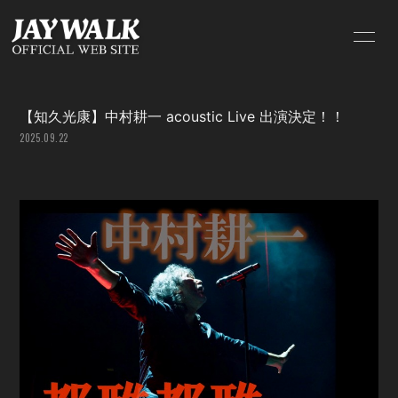
HOME
INFORMATION
【知久光康】中村耕一 acoustic Live 出演決定！！
SCHEDULE
PROFILE
2025.09.22
VIDEO
DISCOGRAPHY
BLOG
MOVIE
RADIO
PHOTO
GOODS
Q&A