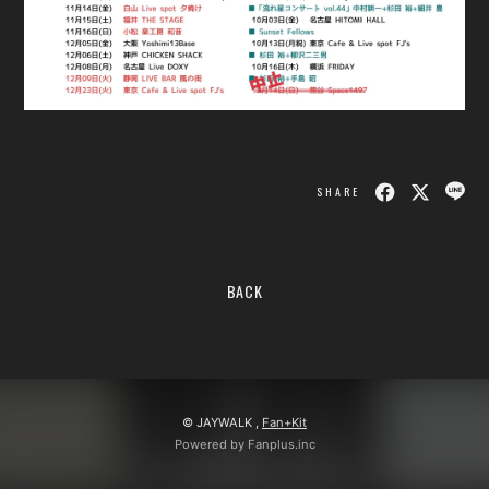
会員登録
ログイン
SHARE
BACK
© JAYWALK ,
Fan+Kit
Powered by Fanplus.inc