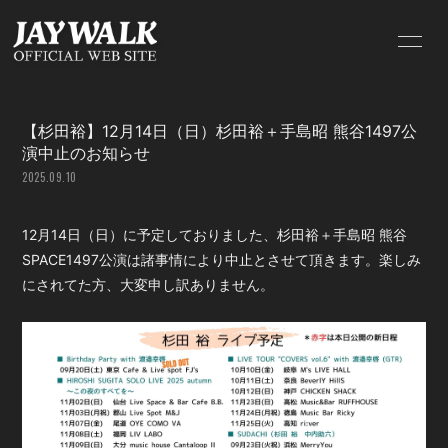
HOME
INFORMATION
【杉田裕】12月14日（日）杉田裕＋手島昭 熊谷1497公
SCHEDULE
PROFILE
演中止のお知らせ
2025.09.10
VIDEO
DISCOGRAPHY
BLOG
MOVIE
12月14日（日）に予定しておりました、杉田裕＋手島昭 熊谷
SPACE1497公演は諸事情により中止とさせて頂きます。楽しみ
RADIO
PHOTO
にされてた方、大変申し訳ありません。
GOODS
Q&A