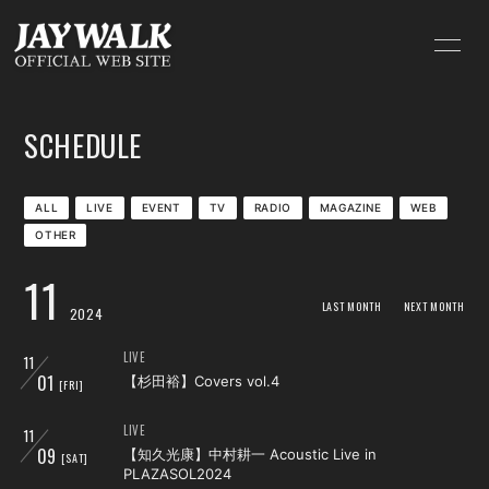
HOME
INFORMATION
SCHEDULE
SCHEDULE
PROFILE
VIDEO
DISCOGRAPHY
ALL
LIVE
EVENT
TV
RADIO
MAGAZINE
WEB
OTHER
BLOG
MOVIE
11
RADIO
PHOTO
LAST MONTH
NEXT MONTH
2024
GOODS
Q&A
LIVE
11
01
【杉田裕】Covers vol.4
[FRI]
LIVE
11
09
【知久光康】中村耕一 Acoustic Live in
[SAT]
PLAZASOL2024